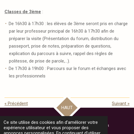
Classes de 3ème
:
De 16h30 à 17h30 : les élèves de 3ème seront pris en charge
par leur professeur principal de 16h30 à 17h30 afin de
préparer la visite (Présentation du forum, distribution du
passeport, prise de notes, préparation de questions,
explication du parcours à suivre, rappel des règles de
politesse, de prise de parole,...).
De 17h30 à 19h00 : Parcours sur le forum et échanges avec
les professionnels
«
Précédent
Suivant
»
HAUT
Ce site utilise des cookies afin d’améliorer votre
© 2024 - 2025 Bienvenue au Collège Monthéty - Pontault Combault
expérience utilisateur et vous proposer des
Propulsé par
Webador
annonces personnalisées. En continuant d'utiliser