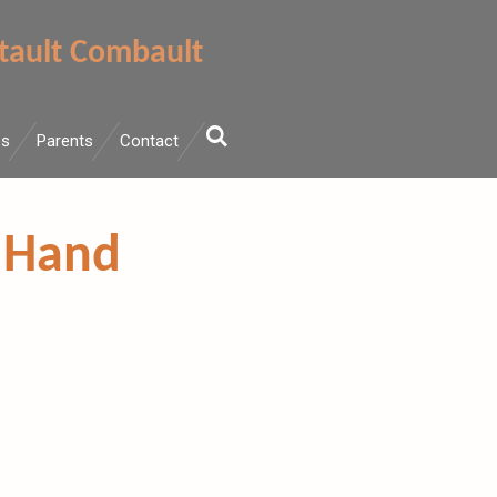
tault Combault
es
Parents
Contact
n Hand