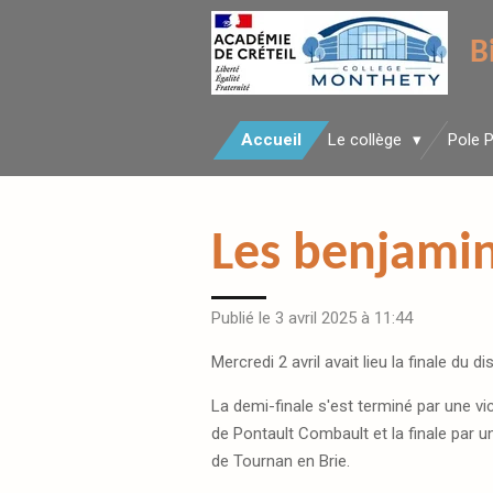
Passer
B
au
contenu
principal
Accueil
Le collège
Pole 
Les benjamin
Publié le 3 avril 2025 à 11:44
Mercredi 2 avril avait lieu la finale du di
La demi-finale s'est terminé par une vi
de Pontault Combault et la finale par u
de Tournan en Brie.