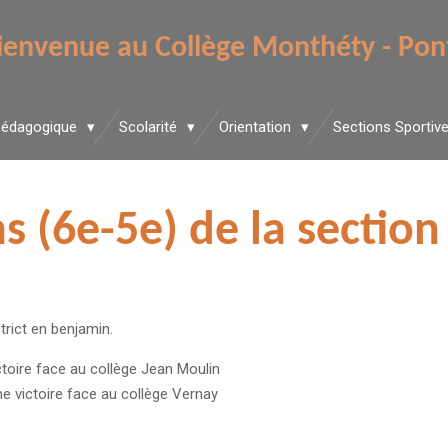
ienvenue au Collège Monthéty - Pon
Pédagogique
Scolarité
Orientation
Sections Sportiv
s (6e-5e) de la sectio
strict en benjamin.
ctoire face au collège Jean Moulin
ne victoire face au collège Vernay