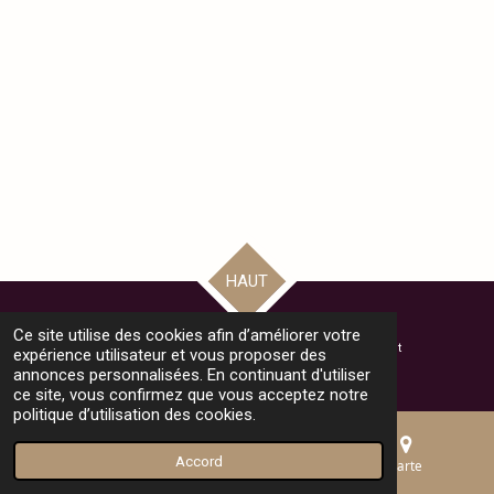
HAUT
Ce site utilise des cookies afin d’améliorer votre
© 2024 - 2025 Bienvenue au Collège Monthéty - Pontault Combault
expérience utilisateur et vous proposer des
Propulsé par
Webador
annonces personnalisées. En continuant d'utiliser
ce site, vous confirmez que vous acceptez notre
politique d’utilisation des cookies.
Accord
E-mail
Téléphone
Carte