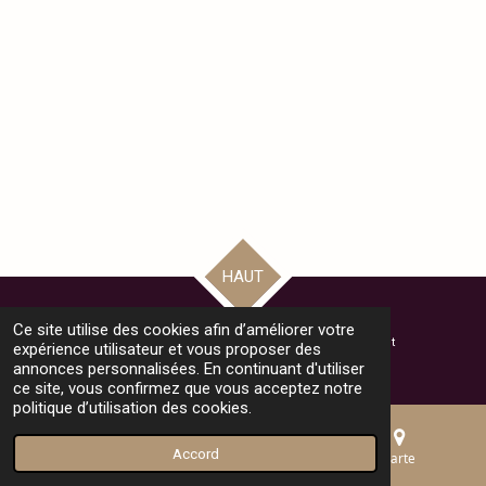
HAUT
Ce site utilise des cookies afin d’améliorer votre
© 2024 - 2025 Bienvenue au Collège Monthéty - Pontault Combault
expérience utilisateur et vous proposer des
Propulsé par
Webador
annonces personnalisées. En continuant d'utiliser
ce site, vous confirmez que vous acceptez notre
politique d’utilisation des cookies.
Accord
E-mail
Téléphone
Carte