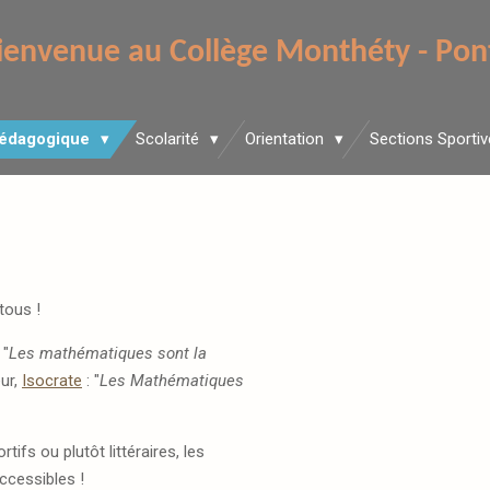
ienvenue au Collège Monthéty - Pon
Pédagogique
Scolarité
Orientation
Sections Sporti
tous !
 "
Les mathématiques sont la
ur,
Isocrate
: "
Les Mathématiques
ifs ou plutôt littéraires, les
cessibles !