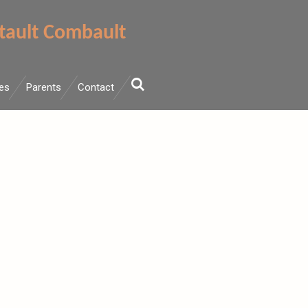
tault Combault
ves
Parents
Contact