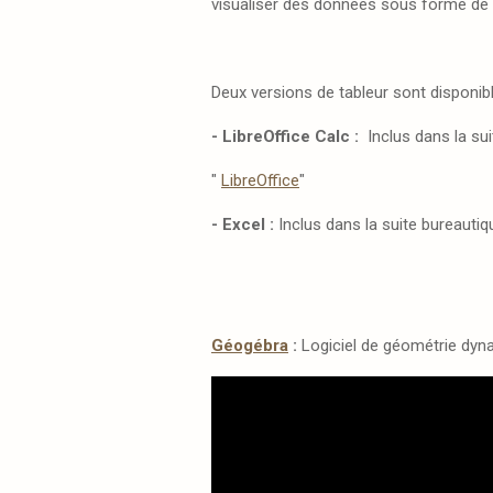
visualiser des données sous forme de 
Deux versions de tableur sont disponibl
- LibreOffice Calc :
Inclus dans la suit
"
LibreOffice
"
- Excel :
Inclus dans la suite bureautiq
Géogébra
:
Logiciel de géométrie dy