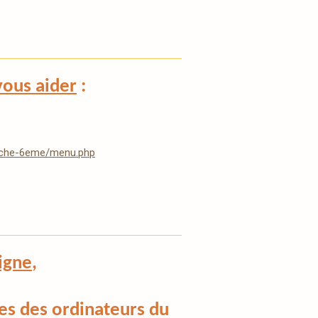
vous aider
:
oche-6eme/menu.php
ligne
,
ves des ordinateurs du