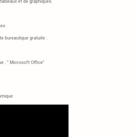
tableaux et de graphiques.
es :
e bureautique gratuite :
ue : " Microsoft Office"
namique