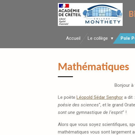
Passer
B
au
contenu
principal
Accueil
Le collège
Pole 
Mathématiques
Bonjour à 
Le
poète
Léopold Sédar Senghor
a dit :
poésie des sciences
", et le grand Orate
sont une gymnastique de l'esprit
" !
Alors que vous soyez scientifiques, sport
mathématiques vous sont largement ac