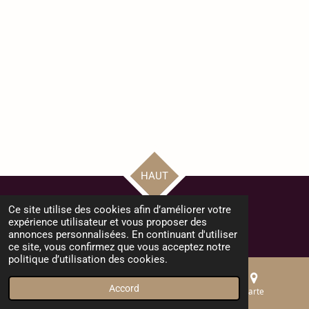
HAUT
Ce site utilise des cookies afin d’améliorer votre
© 2024 - 2025 Bienvenue au Collège Monthéty - Pontault Combault
expérience utilisateur et vous proposer des
Propulsé par
Webador
annonces personnalisées. En continuant d'utiliser
ce site, vous confirmez que vous acceptez notre
politique d’utilisation des cookies.
Accord
E-mail
Téléphone
Carte