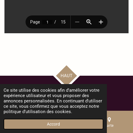
HAUT
Ce site utilise des cookies afin d’améliorer votre
© 2024 - 2025 Bienvenue au Collège Monthéty - Pontault Combault
expérience utilisateur et vous proposer des
Propulsé par
Webador
annonces personnalisées. En continuant d'utiliser
ce site, vous confirmez que vous acceptez notre
politique d’utilisation des cookies.
Accord
E-mail
Téléphone
Carte