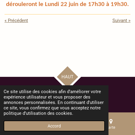
dérouleront le Lundi 22 juin de 17h30 à 19h30.
«
Précédent
Suivant
»
HAUT
Ce site utilise des cookies afin d’améliorer votre
© 2024 - 2025 Bienvenue au Collège Monthéty - Pontault Combault
expérience utilisateur et vous proposer des
Propulsé par
Webador
annonces personnalisées. En continuant d'utiliser
ce site, vous confirmez que vous acceptez notre
politique d’utilisation des cookies.
Accord
E-mail
Téléphone
Carte