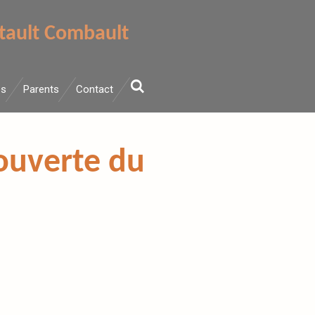
tault Combault
es
Parents
Contact
ouverte du