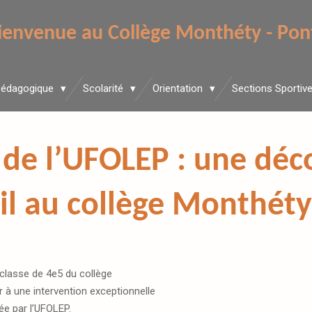
ienvenue au Collège Monthéty - Pon
Pédagogique
Scolarité
Orientation
Sections Sportiv
 de l’UFOLEP : une déc
il au collège Monthéty
 classe de 4e5 du collège
 à une intervention exceptionnelle
e par l’
UFOLEP
.