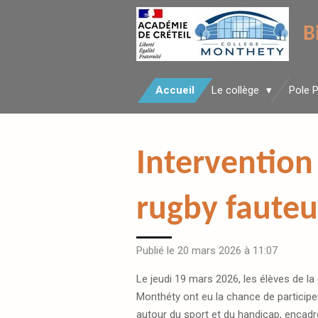
Passer
B
au
contenu
principal
Accueil
Le collège
Pole 
Intervention
rugby fauteu
Publié le 20 mars 2026 à 11:07
Le jeudi 19 mars 2026, les élèves de la
Monthéty ont eu la chance de participer
autour du sport et du handicap, encadré