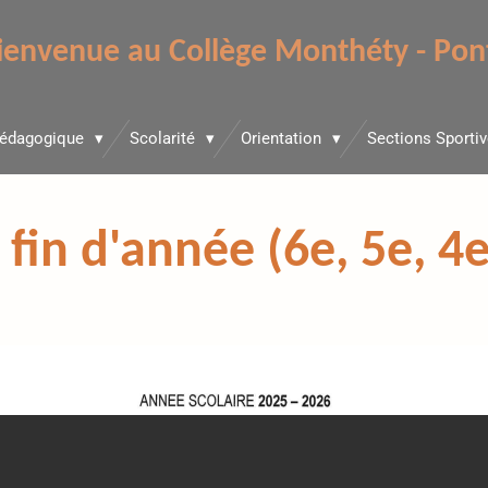
ienvenue au Collège Monthéty - Pon
Pédagogique
Scolarité
Orientation
Sections Sporti
fin d'année (6e, 5e, 4e