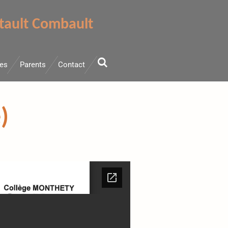
tault Combault
ves
Parents
Contact
)