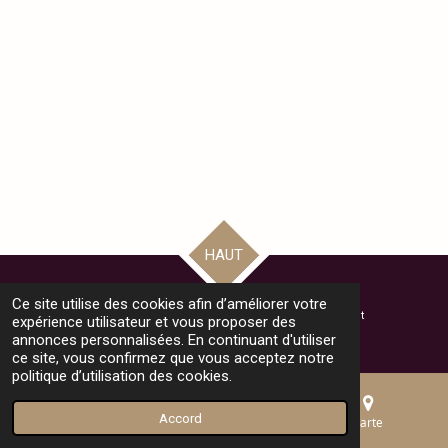
HAUT
Ce site utilise des cookies afin d’améliorer votre
© 2024 - 2025 Bienvenue au Collège Monthéty - Pontault Combault
expérience utilisateur et vous proposer des
Propulsé par
Webador
annonces personnalisées. En continuant d'utiliser
ce site, vous confirmez que vous acceptez notre
politique d’utilisation des cookies.
Accord
E-mail
Téléphone
Carte